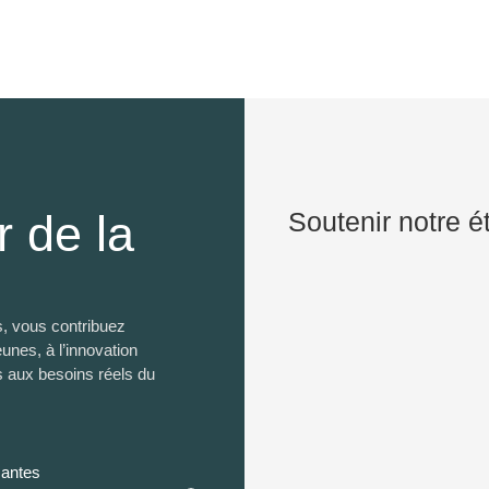
 de la
Soutenir notre é
, vous contribuez
nes, à l’innovation
s aux besoins réels du
santes