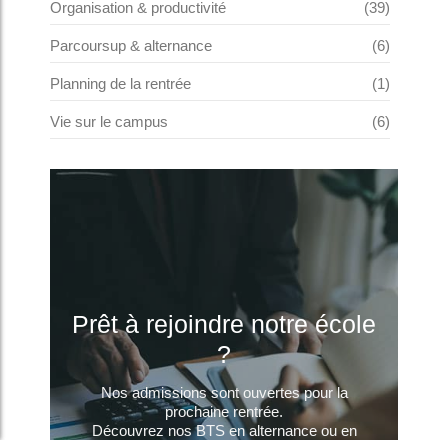
Organisation & productivité
(39)
Parcoursup & alternance
(6)
Planning de la rentrée
(1)
Vie sur le campus
(6)
Prêt à rejoindre notre école
?
Nos admissions sont ouvertes pour la
prochaine rentrée.
Découvrez nos BTS en alternance ou en