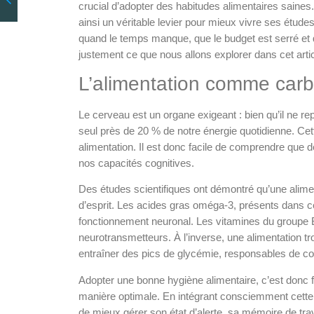
crucial d’adopter des habitudes alimentaires saines. 
ainsi un véritable levier pour mieux vivre ses étu
quand le temps manque, que le budget est serré et q
justement ce que nous allons explorer dans cet arti
L’alimentation comme carb
Le cerveau est un organe exigeant : bien qu’il ne re
seul près de 20 % de notre énergie quotidienne. Cet
alimentation. Il est donc facile de comprendre que
nos capacités cognitives.
Des études scientifiques ont démontré qu’une aliment
d’esprit. Les acides gras oméga-3, présents dans c
fonctionnement neuronal. Les vitamines du groupe B, 
neurotransmetteurs. À l’inverse, une alimentation t
entraîner des pics de glycémie, responsables de coup
Adopter une bonne hygiène alimentaire, c’est donc f
manière optimale. En intégrant consciemment cette r
de mieux gérer son état d’alerte, sa mémoire de trav