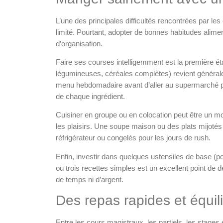
L’une des principales difficultés rencontrées par l
limité. Pourtant, adopter de bonnes habitudes alimen
d’organisation.
Faire ses courses intelligemment est la première étap
légumineuses, céréales complètes) revient générale
menu hebdomadaire avant d’aller au supermarché per
de chaque ingrédient.
Cuisiner en groupe ou en colocation peut être un mo
les plaisirs. Une soupe maison ou des plats mijoté
réfrigérateur ou congelés pour les jours de rush.
Enfin, investir dans quelques ustensiles de base (p
ou trois recettes simples est un excellent point de
de temps ni d’argent.
Des repas rapides et équil
Entre les cours magistraux, les partiels, les
stages
e