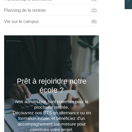
Planning de la rentrée
(1)
Vie sur le campus
(6)
Prêt à rejoindre notre
école ?
Nos admissions sont ouvertes pour la
prochaine rentrée.
Découvrez nos BTS en alternance ou en
formation initiale, et bénéficiez d’un
accompagnement sur-mesure pour
construire votre projet.