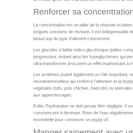
Renforcer sa concentration
La concentration est un pilier de la réussite scolai
longues sessions de révision, il est indispensable de
beaucoup du type d’aliment consommé.
Les glucides à faible indice glycémique (pâtes complè
progressive, évitant ainsi les hypoglycémies qui pert
ultra-transformés procurent un effet euphorisant à très
Les protéines jouent également un rôle important, n
neurotransmetteur qui renforce l’attention et la
motiv
végétales (tofu, pois chiches, haricots) ou animales 
aux apprentissages.
Enfin, l’hydratation ne doit jamais être négligée. Il
commencent à diminuer. Boire de l’eau régulièrement
essentielle pour conserver un
esprit
vif.
Manger sainement avec un