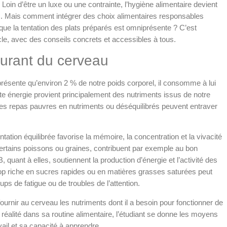
Loin d’être un luxe ou une contrainte, l’hygiène alimentaire devient
des. Mais comment intégrer des choix alimentaires responsables
ue la tentation des plats préparés est omniprésente ? C’est
cle, avec des conseils concrets et accessibles à tous.
urant du cerveau
présente qu’environ 2 % de notre poids corporel, il consomme à lui
te énergie provient principalement des nutriments issus de notre
 des repas pauvres en nutriments ou déséquilibrés peuvent entraver
ation équilibrée favorise la mémoire, la concentration et la vivacité
ertains poissons ou graines, contribuent par exemple au bon
quant à elles, soutiennent la production d’énergie et l’activité des
rop riche en sucres rapides ou en matières grasses saturées peut
s de fatigue ou de troubles de l’attention.
ournir au cerveau les nutriments dont il a besoin pour fonctionner de
éalité dans sa routine alimentaire, l’étudiant se donne les moyens
ail et sa capacité à apprendre.