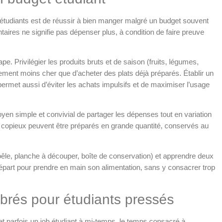
es étudiants est de réussir à bien manger malgré un budget souvent
taires ne signifie pas dépenser plus, à condition de faire preuve
e. Privilégier les produits bruts et de saison (fruits, légumes,
ment moins cher que d’acheter des plats déjà préparés. Établir un
met aussi d’éviter les achats impulsifs et de maximiser l’usage
yen simple et convivial de partager les dépenses tout en variation
s copieux peuvent être préparés en grande quantité, conservés au
oêle, planche à découper, boîte de conservation) et apprendre deux
 départ pour prendre en main son alimentation, sans y consacrer trop
ibrés pour étudiants pressés
t parfois un job étudiant à mi-temps, le temps consacré à