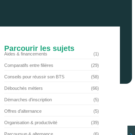
Parcourir les sujets
Aides & financements
(1)
Comparatifs entre filières
(29)
Conseils pour réussir son BTS
(58)
Débouchés métiers
(66)
Démarches d’inscription
(5)
Offres d’alternance
(5)
Organisation & productivité
(39)
Parcoursup & alternance
(6)