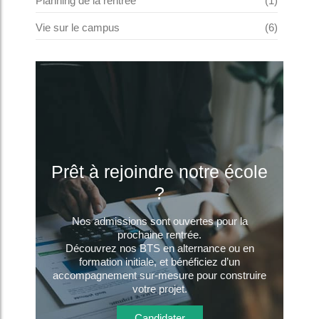
Planning de la rentrée
(1)
Vie sur le campus
(6)
Prêt à rejoindre notre école
?
Nos admissions sont ouvertes pour la
prochaine rentrée.
Découvrez nos BTS en alternance ou en
formation initiale, et bénéficiez d’un
accompagnement sur-mesure pour construire
votre projet.
Candidater