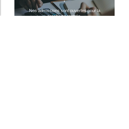
Nos admissions sont ouvertes pour la
prochaine rentrée.
Découvrez nos BTS en alternance ou en
formation initiale, et bénéficiez d’un
accompagnement sur-mesure pour construire
votre projet.
Candidater
Derniers articles